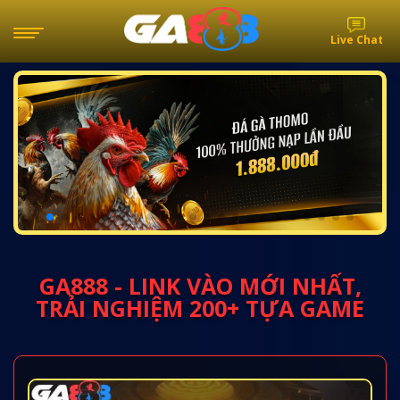
Live Chat
GA888 - LINK VÀO MỚI NHẤT,
TRẢI NGHIỆM 200+ TỰA GAME