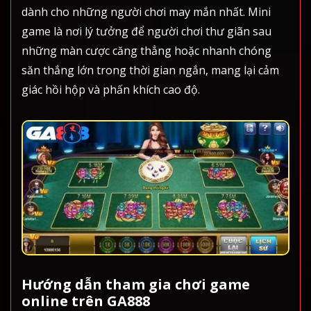
dành cho những người chơi may mắn nhất. Mini
game là nơi lý tưởng để người chơi thư giãn sau
những màn cược căng thẳng hoặc nhanh chóng
săn thắng lớn trong thời gian ngắn, mang lại cảm
giác hồi hộp và phấn khích cao độ.
Hướng dẫn tham gia chơi game
online trên GA888