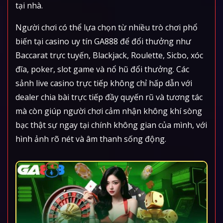
tại nhà.
Người chơi có thể lựa chọn từ nhiều trò chơi phổ
biến tại casino uy tín GA888 để đổi thưởng như
Baccarat trực tuyến, Blackjack, Roulette, Sicbo, xóc
đĩa, poker, slot game và nổ hũ đổi thưởng. Các
sảnh live casino trực tiếp không chỉ hấp dẫn với
dealer chia bài trực tiếp đầy quyến rũ và tương tác
mà còn giúp người chơi cảm nhận không khí sòng
bạc thật sự ngay tại chính không gian của mình, với
hình ảnh rõ nét và âm thanh sống động.