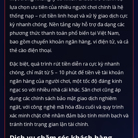
lựa chọn ưu tiên của nhiều người chơi chính là hệ
thống nạp – rút tiền linh hoạt và xử lý giao dịch cực
kỳ nhanh chóng. Nền tảng này hỗ trợ đa dạng các
phương thức thanh toán phổ biến tại Việt Nam,
bao gồm chuyển khoản ngân hàng, ví điện tử, và cả
thẻ cào điện thoại.
Đặc biệt, quá trình rút tiền diễn ra cực kỳ nhanh
chóng, chỉ mất từ 5 – 10 phút để tiền về tài khoản
ngân hàng của người chơi, một tốc độ đáng kinh
ngạc so với nhiều nhà cái khác. Sân chơi cũng áp
dụng các chính sách bảo mật giao dịch nghiêm
ngặt, với công nghệ mã hóa đầu cuối và quy trình
xác minh chặt chẽ nhằm đảm bảo tính minh bạch và
tránh tình trạng gian lận tài chính.
Dịch vụ chăm sóc khách hàng