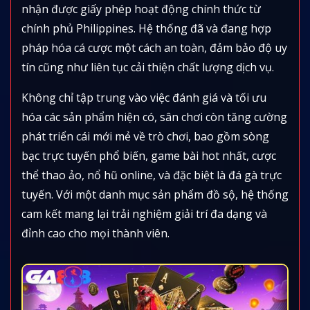
nhận được giấy phép hoạt động chính thức từ
chính phủ Philippines. Hệ thống đã và đang hợp
pháp hóa cá cược một cách an toàn, đảm bảo độ uy
tín cũng như liên tục cải thiện chất lượng dịch vụ.
Không chỉ tập trung vào việc đánh giá và tối ưu
hóa các sản phẩm hiện có, sân chơi còn tăng cường
phát triển cái mới mẻ về trò chơi, bao gồm sòng
bạc trực tuyến phổ biến, game bài hot nhất, cược
thể thao ảo, nổ hũ online, và đặc biệt là đá gà trực
tuyến. Với một danh mục sản phẩm đồ sộ, hệ thống
cam kết mang lại trải nghiệm giải trí đa dạng và
đỉnh cao cho mọi thành viên.