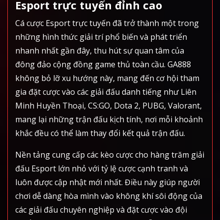
Esport trực tuyến đỉnh cao
Cá cược Esport trực tuyến đã trở thành một trong
những hình thức giải trí phổ biến và phát triển
nhanh nhất gần đây, thu hút sự quan tâm của
đông đảo cộng đồng game thủ toàn cầu. GA888
không bỏ lỡ xu hướng này, mang đến cơ hội tham
gia đặt cược vào các giải đấu danh tiếng như Liên
Minh Huyền Thoại, CS:GO, Dota 2, PUBG, Valorant,
mang lại những trận đấu kịch tính, nơi mỗi khoảnh
khắc đều có thể làm thay đổi kết quả trận đấu.
Nền tảng cung cấp các kèo cược cho hàng trăm giải
đấu Esport lớn nhỏ với tỷ lệ cược cạnh tranh và
luôn được cập nhật mới nhất. Điều này giúp người
chơi dễ dàng hòa mình vào không khí sôi động của
các giải đấu chuyên nghiệp và đặt cược vào đội